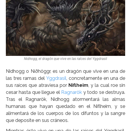
Más
0,00€
¿Qué son las Runas?
Las 24 Runas
Nidhogg, el dragón que vive en las raíces del Yggdrasil
Nidhogg o Níðhöggr, es un dragón que vive en una de
las tres ramas del
Yggdrasil
, concretamente en una de
sus raíces que atraviesa por
Niflheim
, y la cual roe sin
cesar hasta que llegue el
Ragnarök
y todo se destruya.
Tras el Ragnarök, Nidhogg atormentará las almas
humanas que hayan quedado en el Niflheim, y se
alimentará de los cuerpos de los difuntos y la sangre
que deposite en sus cráneos.
Mientras éste vive en una de las raíces del Yggdrasil,