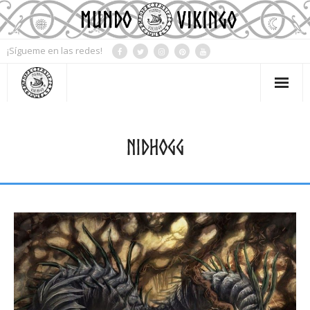
¡Sígueme en las redes!
Mi Cuenta
NIDHOGG
Contacto
Tienda
Blog
Mitología
Simbología
Rueda del año