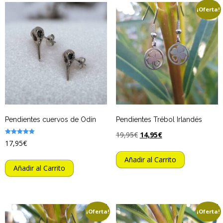
¡Oferta!
Más
0,00€
¿Qué son las Runas?
Las 24 Runas
Pendientes cuervos de Odín
Pendientes Trébol Irlandés
19,95
€
14,95
€
Valorado
17,95
€
con
5.00
de 5
Añadir al Carrito
Añadir al Carrito
¡Oferta!
¡Oferta!