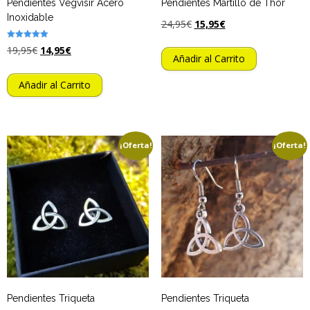
Pendientes Vegvisir Acero
Pendientes Martillo de Thor
Inoxidable
24,95
€
15,95
€
Valorado
19,95
€
14,95
€
con
Añadir al Carrito
5.00
de 5
Añadir al Carrito
¡Oferta!
¡Oferta!
Pendientes Triqueta
Pendientes Triqueta