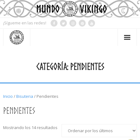
¡Sígueme en las redes!
Mi Cuenta
CATEGORÍA:
PENDIENTES
Contacto
Tienda
Blog
Inicio
/
Bisuteria
/ Pendientes
Mitología
Pendientes
Simbología
Mostrando los 14 resultados
Rueda del año