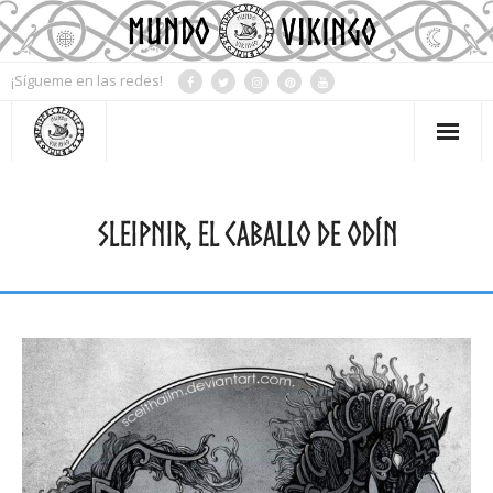
¡Sígueme en las redes!
Mi Cuenta
SLEIPNIR, EL CABALLO DE ODÍN
Contacto
Tienda
Blog
Mitología
Simbología
Rueda del año