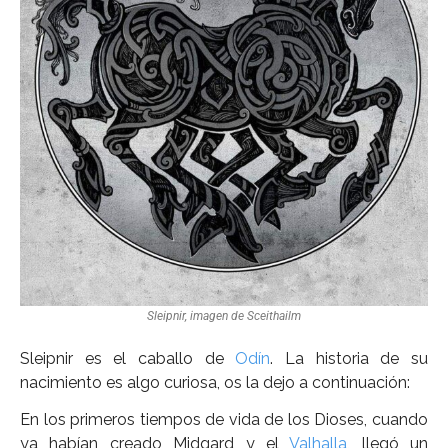
Más
0,00€
¿Qué son las Runas?
Las 24 Runas
Sleipnir, imagen de Sceithailm
Sleipnir es el caballo de
Odín
. La historia de su
nacimiento es algo curiosa, os la dejo a continuación:
En los primeros tiempos de vida de los Dioses, cuando
ya habían creado Midgard y el
Valhalla
, llegó un