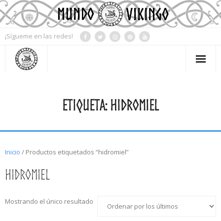
¡Sígueme en las redes!
Mi Cuenta
ETIQUETA:
HIDROMIEL
Contacto
Tienda
Blog
Inicio
/ Productos etiquetados “hidromiel”
Mitología
hidromiel
Simbología
Mostrando el único resultado
Rueda del año