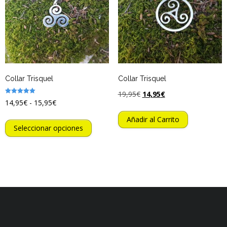
Collar Trisquel
Collar Trisquel
19,95
€
14,95
€
Valorado
14,95
€
-
15,95
€
con
5.00
de 5
Añadir al Carrito
Seleccionar opciones