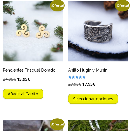
¡Oferta!
¡Oferta!
Más
0,00€
¿Qué son las Runas?
Las 24 Runas
Pendientes Trisquel Dorado
Anillo Hugin y Munin
24,95
€
15,95
€
Valorado
27,95
€
17,95
€
con
5.00
de 5
Añadir al Carrito
Seleccionar opciones
¡Oferta!