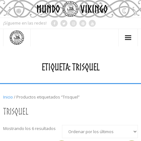
¡Sígueme en las redes!
Mi Cuenta
ETIQUETA:
TRISQUEL
Contacto
Tienda
Blog
Inicio
/ Productos etiquetados “Trisquel”
Mitología
Trisquel
Simbología
Mostrando los 6 resultados
Rueda del año