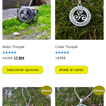
Anillo Trisquel
Collar Trisquel
Valorado
Valorado
24,95
€
17,95
€
14,95
€
con
con
5.00
5.00
de 5
de 5
Seleccionar opciones
Añadir al Carrito
¡Oferta!
¡Oferta!