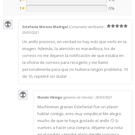
1
0%
Estefanía Moreno Madrigal
(Comprador verificado)
–
Valorado
20/03/2021
con
5
de 5
Un anillo precioso, en verdad no hay más que verlo en la
imagen. Además, la atención es maravillosa, los de
correos no me dejaron la notificación de que estaba en
la oficina de correos para recogerlo y me llamó
personalmente para que no hubiera ningún problema. 10
de 10, repetiré sin duda!
Mundo Vikingo
(gerente de tienda)
–
20/03/2021
Muchísimas gracias Estefanía! Fue un placer
hablar contigo, eres muy simpática! Me alegro
mucho de que te haya gustado el anillo 🙂 Si
vuelves a hacer una compra, déjame una nota
en el pedido y tendré algún detalle sorpresa