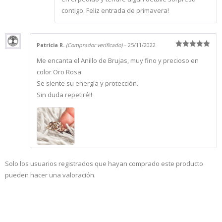
contigo. Feliz entrada de primavera!
Patricia R.
(Comprador verificado)
–
25/11/2022
Valorado
Me encanta el Anillo de Brujas, muy fino y precioso en
con
5
de 5
color Oro Rosa.
Se siente su energía y protección.
Sin duda repetiré!!
Solo los usuarios registrados que hayan comprado este producto
pueden hacer una valoración.