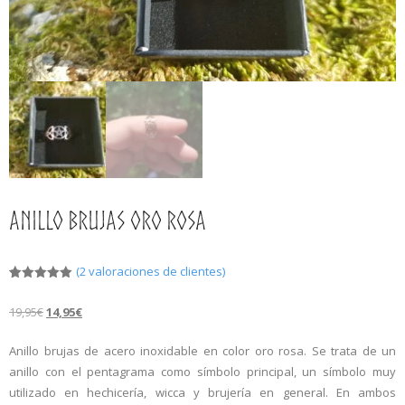
Más
0,00€
¿Qué son las Runas?
Las 24 Runas
Anillo Brujas Oro Rosa
(
2
valoraciones de clientes)
Valorado
2
con
5.00
19,95
€
14,95
€
de 5 en
base a
valoracione
s de
Anillo brujas de acero inoxidable en color oro rosa. Se trata de un
clientes
anillo con el pentagrama como símbolo principal, un símbolo muy
utilizado en hechicería, wicca y brujería en general. En ambos