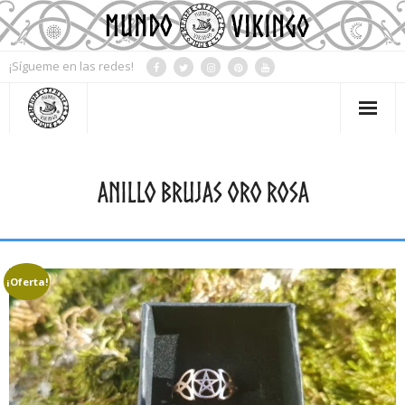
¡Sígueme en las redes!
Mi Cuenta
ANILLO BRUJAS ORO ROSA
Contacto
Tienda
Blog
¡Oferta!
Mitología
Simbología
Rueda del año