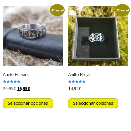
¡Oferta!
¡Oferta!
Anillo Futhark
Anillo Brujas
Valorado
Valorado
24,95
€
16,95
€
14,95
€
con
con
5.00
5.00
de 5
de 5
Seleccionar opciones
Seleccionar opciones