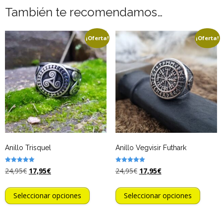
También te recomendamos…
¡Oferta!
¡Oferta!
Anillo Trisquel
Anillo Vegvisir Futhark
Valorado
Valorado
24,95
€
17,95
€
24,95
€
17,95
€
con
con
5.00
5.00
de 5
de 5
Seleccionar opciones
Seleccionar opciones