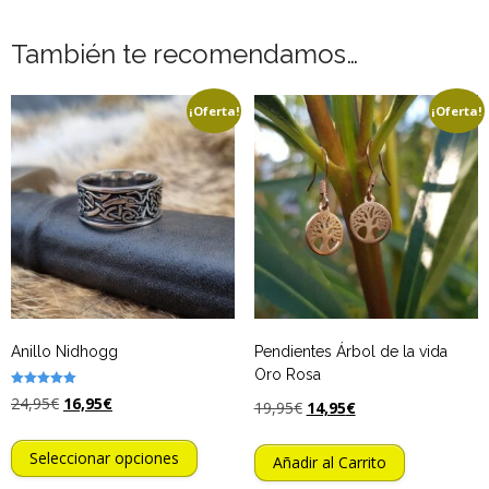
También te recomendamos…
¡Oferta!
¡Oferta!
Anillo Nidhogg
Pendientes Árbol de la vida
Oro Rosa
Valorado
24,95
€
16,95
€
19,95
€
14,95
€
con
5.00
de 5
Seleccionar opciones
Añadir al Carrito