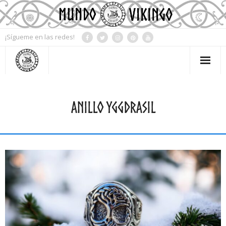
¡Sígueme en las redes!
Mi Cuenta
ANILLO YGGDRASIL
Contacto
Tienda
Blog
Mitología
Simbología
Rueda del año