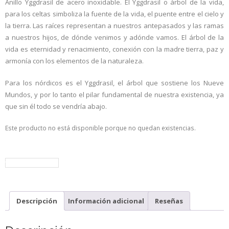
Anillo Yggdrasil de acero inoxidable. El Yggdrasil o árbol de la vida,
de 5 en
base a
para los celtas simboliza la fuente de la vida, el puente entre el cielo y
valoración
de un
la tierra. Las raíces representan a nuestros antepasados y las ramas
cliente
a nuestros hijos, de dónde venimos y adónde vamos. El árbol de la
vida es eternidad y renacimiento, conexión con la madre tierra, paz y
armonía con los elementos de la naturaleza.
Para los nórdicos es el Yggdrasil, el árbol que sostiene los Nueve
Mundos, y por lo tanto el pilar fundamental de nuestra existencia, ya
que sin él todo se vendría abajo.
Este producto no está disponible porque no quedan existencias.
volver a la tienda
Descripción
Información adicional
Reseñas