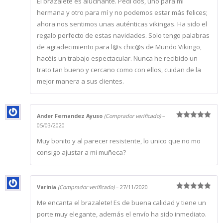
El brazalete es alucinante. Pedí dos, uno para mi
con
5
de 5
hermana y otro para mí y no podemos estar más felices;
ahora nos sentimos unas auténticas vikingas. Ha sido el
regalo perfecto de estas navidades. Solo tengo palabras
de agradecimiento para l@s chic@s de Mundo Vikingo,
hacéis un trabajo espectacular. Nunca he recibido un
trato tan bueno y cercano como con ellos, cuidan de la
mejor manera a sus clientes.
Ander Fernandez Ayuso
(Comprador verificado)
–
Valorado
05/03/2020
con
5
de 5
Muy bonito y al parecer resistente, lo unico que no mo
consigo ajustar a mi muñeca?
Varinia
(Comprador verificado)
–
27/11/2020
Valorado
Me encanta el brazalete! Es de buena calidad y tiene un
con
5
de 5
porte muy elegante, además el envío ha sido inmediato.