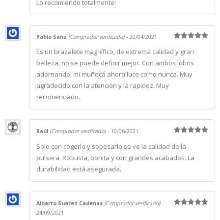
Lo recomiendo totalmente!
Pablo Sanz
(Comprador verificado)
–
20/04/2021
Valorado
Es un brazalete magnífico, de extrema calidad y gran
con
5
de 5
belleza, no se puede definir mejor. Con ambos lobos
adornando, mi muñeca ahora luce como nunca. Muy
agradecido con la atención y la rapidez. Muy
recomendado.
Raúl
(Comprador verificado)
–
10/06/2021
Valorado
Solo con cogerlo y sopesarlo se ve la calidad de la
con
5
de 5
pulsera. Robusta, bonita y con grandes acabados. La
durabilidad está asegurada.
Alberto Suarez Cadenas
(Comprador verificado)
–
Valorado
24/09/2021
con
5
de 5