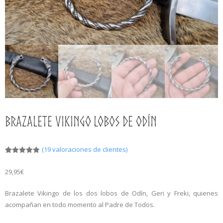
Más
0,00€
¿Qué son las Runas?
Las 24 Runas
Brazalete Vikingo Lobos de Odín
(
19
valoraciones de clientes)
Valorado
19
con
4.95
29,95
€
de 5 en
base a
valoracione
s de
Brazalete Vikingo de los dos lobos de Odín, Geri y Freki, quienes
clientes
acompañan en todo momento al Padre de Todos.