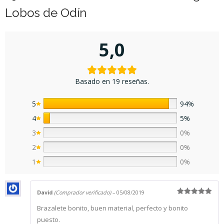
Lobos de Odín
5,0
Basado en 19 reseñas.
5
94%
4
5%
3
0%
2
0%
1
0%
David
(Comprador verificado)
–
05/08/2019
Valorado
Brazalete bonito, buen material, perfecto y bonito
con
5
de 5
puesto.