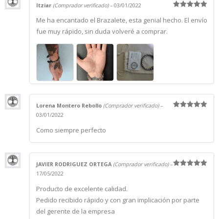
Itziar
(Comprador verificado)
–
03/01/2022
Valorado
Me ha encantado el Brazalete, esta genial hecho. El envío
con
5
de 5
fue muy rápido, sin duda volveré a comprar.
Lorena Montero Rebollo
(Comprador verificado)
–
Valorado
03/01/2022
con
5
de 5
Como siempre perfecto
JAVIER RODRIGUEZ ORTEGA
(Comprador verificado)
–
Valorado
17/05/2022
con
5
de 5
Producto de excelente calidad.
Pedido recibido rápido y con gran implicación por parte
del gerente de la empresa