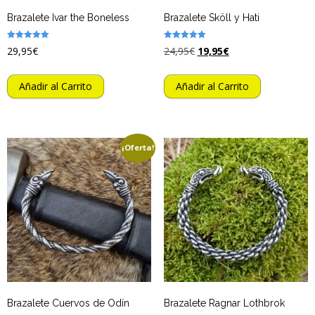
Brazalete Ivar the Boneless
Brazalete Sköll y Hati
Valorado
Valorado
29,95
€
24,95
€
19,95
€
con
con
5.00
5.00
de 5
de 5
Añadir al Carrito
Añadir al Carrito
¡Oferta!
Brazalete Cuervos de Odín
Brazalete Ragnar Lothbrok