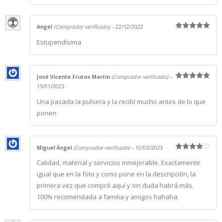
Angel
(Comprador verificado)
–
22/12/2022
Valorado
Estupendísima
con
5
de 5
José Vicente Frutos Martin
(Comprador verificado)
–
Valorado
15/01/2023
con
5
de 5
Una pasada la pulsera y la recibí mucho antes de lo que
ponen
Miguel Ángel
(Comprador verificado)
–
10/03/2023
Valorado
Calidad, material y servicios inmejorable. Exactamente
con
4
de
5
igual que en la foto y como pone en la descripción, la
primera vez que compró aquí y sin duda habrá más.
100% recomendada a familia y amigos hahaha.