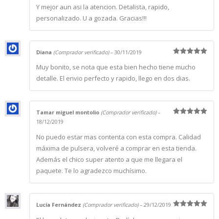
Y mejor aun asi la atencion. Detalista, rapido,
personalizado. U a gozada. Gracias!!!
Diana
(Comprador verificado)
–
30/11/2019
Valorado
Muy bonito, se nota que esta bien hecho tiene mucho
con
5
de 5
detalle. El envio perfecto y rapido, llego en dos dias.
Tamar miguel montolio
(Comprador verificado)
–
Valorado
18/12/2019
con
5
de 5
No puedo estar mas contenta con esta compra. Calidad
máxima de pulsera, volveré a comprar en esta tienda.
Además el chico super atento a que me llegara el
paquete. Te lo agradezco muchísimo.
Lucía Fernández
(Comprador verificado)
–
29/12/2019
Valorado