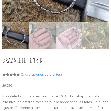
Más
0,00€
¿Qué son las Runas?
Las 24 Runas
Brazalete Fenrir
(
2
valoraciones de clientes)
Valorado
2
con
5.00
29,95
€
de 5 en
base a
valoracione
s de
Brazalete Fenrir de acero inoxidable 100%. Un trabajo manual con un
clientes
alto nivel de detalles como se puede apreciar en las fotos. Se puede
ajustar fácilmente al tamaño de cualquier brazo, siendo más fácil de