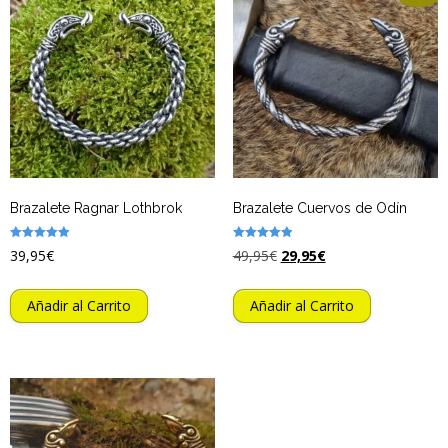
Brazalete Ragnar Lothbrok
Brazalete Cuervos de Odín
Valorado
Valorado
39,95
€
49,95
€
29,95
€
con
con
4.89
4.90
de 5
de 5
Añadir al Carrito
Añadir al Carrito