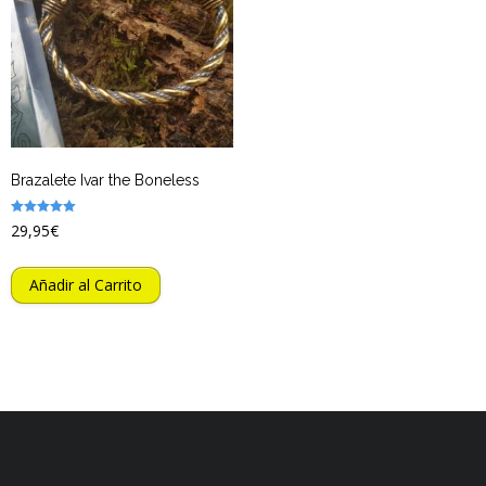
Brazalete Ivar the Boneless
Valorado
29,95
€
con
5.00
de 5
Añadir al Carrito