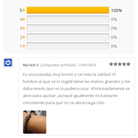
5
100%
4
0%
3
0%
2
0%
1
0%
Myriam S.
(Comprador verificado)
–
13/01/2023
Valorado
Es una pasada, muy bonito y se nota la calidad. El
con
5
de 5
hombre al que se lo regalé tiene las manos grandes y me
daba miedo que no lo pudiera usar. Afortunadamente se
abre para ajustar, aunque igualmente es bastante
consistente para que no se abra/caiga sólo