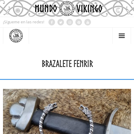
¡Sígueme en las redes!
Mi Cuenta
BRAZALETE FENRIR
Contacto
Tienda
Blog
Mitología
Simbología
Rueda del año