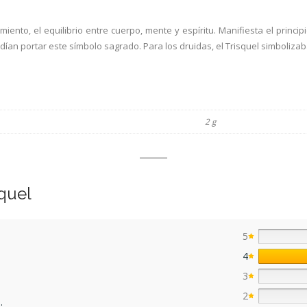
miento, el equilibrio entre cuerpo, mente y espíritu. Manifiesta el principi
odían portar este símbolo sagrado. Para los druidas, el Trisquel simbolizab
2 g
quel
5
4
3
2
.