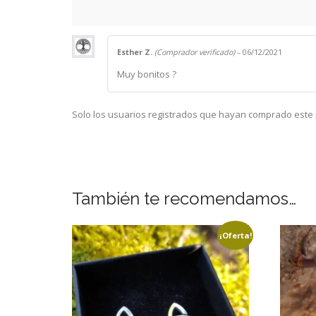
Esther Z.
(Comprador verificado)
–
06/12/2021
Muy bonitos ?
Solo los usuarios registrados que hayan comprado este
También te recomendamos…
¡Oferta!