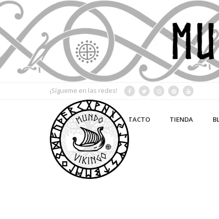
¡Sígueme en las redes!
MI CUENTA
CONTACTO
TIENDA
B
LAS 24 RUNAS