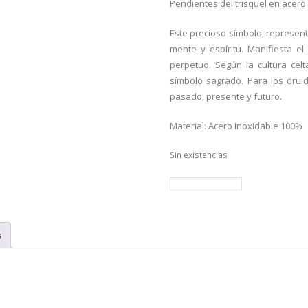
n de un
Pendientes del trisquel en acero 
cliente
Este precioso símbolo, representa
mente y espíritu. Manifiesta el 
perpetuo. Según la cultura cel
símbolo sagrado. Para los druid
pasado, presente y futuro.
Material: Acero Inoxidable 100%
Sin existencias
volver a la tienda
s