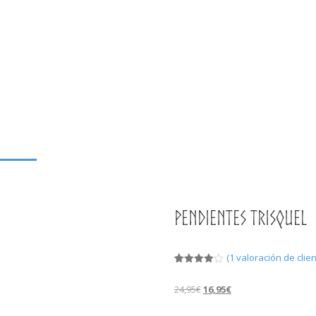
Pendientes Trisquel
(
1
valoración de clien
Valorado
1
con
4.00
24,95
€
16,95
€
de 5 en
base a
valoració