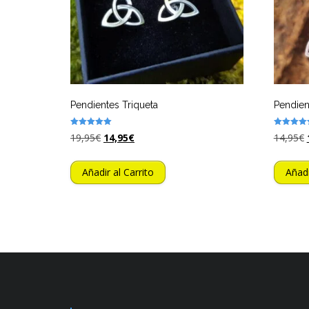
Pendientes Triqueta
Pendien
Valorado
Valorado
19,95
€
14,95
€
14,95
€
con
con
5.00
5.00
de 5
de 5
Añadir al Carrito
Añadi